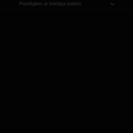
Pieslēgties ar lietotāja datiem
Šai spēlei nav pieejama demo versija. Lūdzu,
pieslēdzies, lai spēlētu ar īstu naudu.
Pieslēgties