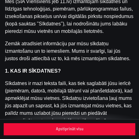
Mēs (SIA Viensviens jeb 11.lv) izmantojam sīkdatnes un
līdzīgas tehnoloģijas, piemēram, pārlūkprogrammas failus,
izsekošanas pikseļus un/vai digitālās pirkstu nospiedumus
Šai spēlei nav pieejama demo versija. Lūdzu,
(kopā sauktas "Sīkdatnes"), lai nodrošinātu jums labāku
pieslēdzies, lai spēlētu ar īstu naudu.
pieredzi mūsu vietnēs un mobilajās lietotnēs.
Pieslēgties
Zemāk atradīsiet informāciju par mūsu sīkdatņu
izmantošanu un to iemesliem. Mums ir svarīgi, lai jūs
justos droši attiecībā uz to, kā mēs izmantojam sīkdatnes.
1. KAS IR SĪKDATNES?
Sīkdatnes ir mazi teksta faili, kas tiek saglabāti jūsu ierīcē
(piemēram, datorā, mobilajā tālrunī vai planšetdatorā), kad
apmeklējat mūsu vietnes. Sīkdatņu izvietošana ļauj mums
jūs atpazīt un saprast, kā jūs izmantojat mūsu vietnes, kas
palīdz mums uzlabot jūsu pieredzi un piedāvāt
personalizētu saturu, kas pielāgots jūsu vēlmēm.
Apstiprināt visu
Sīkdatnes var būt pagaidu (tā sauktas "sesijas sīkdatnes")