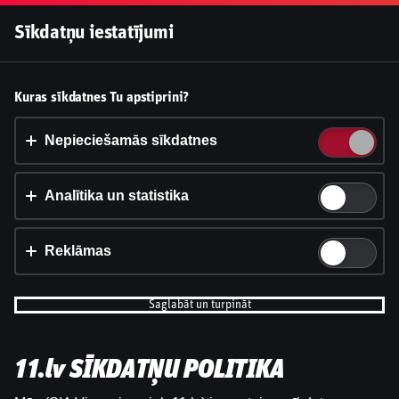
Pieslēgties
Sīkdatņu iestatījumi
Vai pieņemt sīkdatnes?
Kuras sīkdatnes Tu apstiprini?
Šī vietne izmanto 3 dažādu veidu sīkdatnes: obligāti
nepieciešamās, analītikas un statistikas, reklāmas.
Nepieciešamās sīkdatnes
Apstiprināt visu
Analītika un statistika
Iestatījumi un informācija
Reklāmas
Saglabāt un turpināt
11.lv SĪKDATŅU POLITIKA