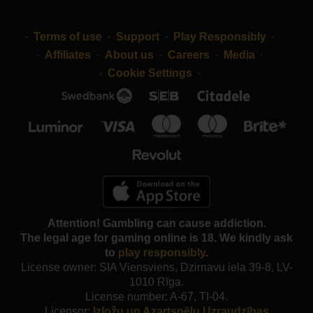
Terms of use
Support
Play Responsibly
Affiliates
About us
Careers
Media
Cookie Settings
Attention! Gambling can cause addiction.
The legal age for gaming online is 18. We kindly ask
to
play responsibly
.
License owner: SIA Viensviens, Dzirnavu iela 39-8, LV-
1010 Rīga.
License number: A-67, TI-04.
Licensor:
Izložu un Azartspēļu Uzraudzības