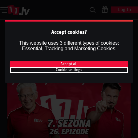
Log In
Ģenerāļa un Buļa Naglas |
Accept cookies?
7.Sezona 26.Epizode
This website uses 3 different types of cookies:
Essential, Tracking and Marketing Cookies.
Dāvis
24 Feb 2025
Share
Dāvis
Updated
13 May 2026
Accept all
Cookie settings