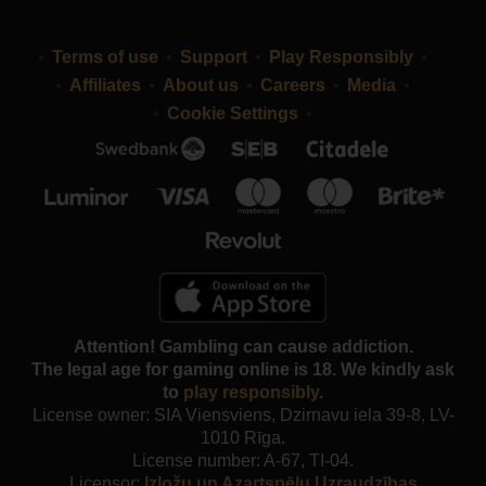
Terms of use
Support
Play Responsibly
Affiliates
About us
Careers
Media
Cookie Settings
Attention! Gambling can cause addiction.
The legal age for gaming online is 18. We kindly ask
to
play responsibly
.
License owner: SIA Viensviens, Dzirnavu iela 39-8, LV-
1010 Rīga.
License number: A-67, TI-04.
Licensor:
Izložu un Azartspēļu Uzraudzības