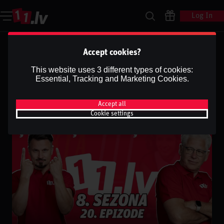
Log In
Ģenerāļa un Buļa Naglas |
Accept cookies?
8.Sezona 20.Epizode
This website uses 3 different types of cookies:
Essential, Tracking and Marketing Cookies.
Dāvis
5 Jan 2026
Share
Dāvis
Updated
13 May 2026
Accept all
Cookie settings