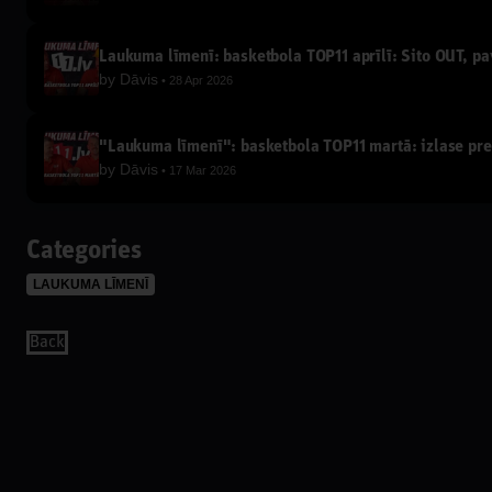
Laukuma līmenī: basketbola TOP11 aprīlī: Sito OUT, p
by
Dāvis
28 Apr 2026
"Laukuma līmenī": basketbola TOP11 martā: izlase pret
by
Dāvis
17 Mar 2026
Categories
LAUKUMA LĪMENĪ
Back