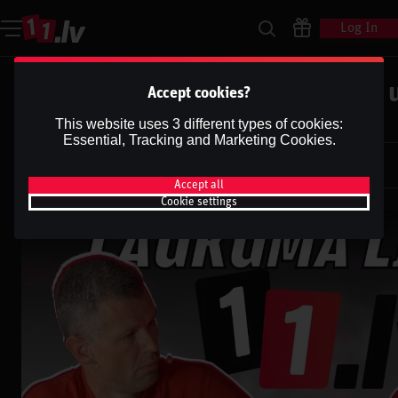
Log In
Laukuma Līmenī | Jānis Celmiņš u
Accept cookies?
Apskats pirms pusfināliem
This website uses 3 different types of cookies:
Essential, Tracking and Marketing Cookies.
Dāvis
9 Jul 2025
Dāvis
Updated
13 May 2026
Accept all
Cookie settings