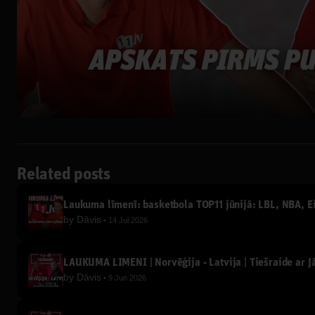
Related posts
Laukuma līmenī: basketbola TOP11 jūnijā: LBL, NBA, Eir
by
Dāvis
14 Jul 2026
LAUKUMA LĪMENĪ | Norvēģija - Latvija | Tiešraide ar 
by
Dāvis
9 Jun 2026