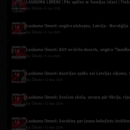
LAUKUMA LĪMENĪ | Pēc spēles ar Somijas izlasi | Tieš
by
Dāvis
9 Jun 2026
Laukuma līmenī: ungāru atskaņas, Latvija - Norvēģija u
by
Dāvis
9 Jun 2026
Laukuma līmenī: ASV un britu deserts, ungāru "handb
by
Dāvis
9 Jun 2026
Laukuma līmenī: Austrijas spēks vai Latvijas vājums, 1
by
Dāvis
21 May 2026
Laukuma līmenī: Šveices skola, uzvara pār Vāciju, ripa
by
Dāvis
21 May 2026
Laukuma līmenī: Sorokins par jauno hokejistu izvēlēm,
by
Dāvis
21 May 2026