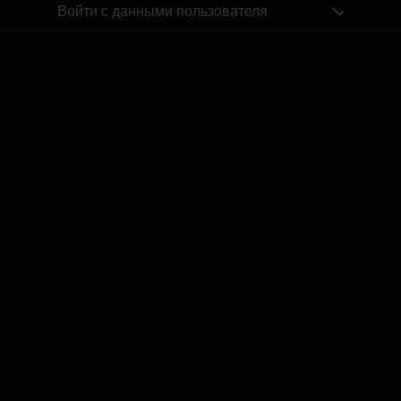
Войти с данными пользователя
Эта игра недоступна как демо-версия.
Пожалуйста, авторизуйся, чтобы играть в
эту игру на реальные деньги.
Войти