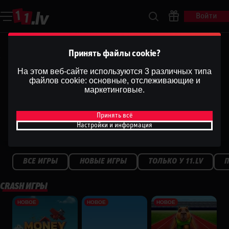
Войти
Игровые автоматы
Принять файлы cookie?
На этом веб-сайте используются 3 различных типа
файлов cookie: основные, отслеживающие и
Взрывные монеты, грандиозные джекпоты!
маркетинговые.
Принять всё
Играть
Настройки и информация
ВСЕ ИГРЫ
НОВЫЕ ИГРЫ
ТОЛЬКО У 11.LV
CRASH ИГРЫ
Money Plane
Hippo Splash
Cashybara Athletics E
НОВОЕ
НОВОЕ
НОВОЕ