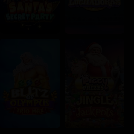
Blitz of Olympus: Trio Max
Piggy Prizes Jingle Jackpots