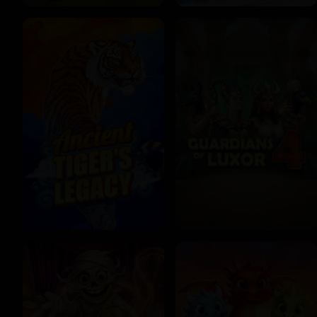
Ancient Tiger's Legacy
Guardians of Luxor 4
Tut's Treasure Tower
3 Magic Eggs