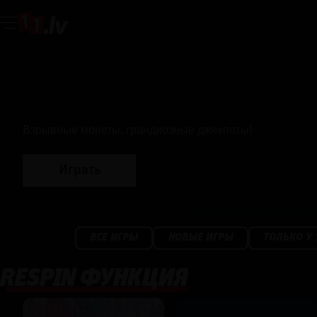
Игровые автоматы
Взрывные монеты, грандиозные джекпоты!
Играть
ВСЕ ИГРЫ
НОВЫЕ ИГРЫ
ТОЛЬКО У 
RESPIN ФУНКЦИЯ
Candy Bars 2
Goal Multiplier