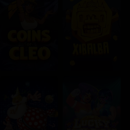
Santa's Secret Party
Lucky Luchadoras Buy Bonus