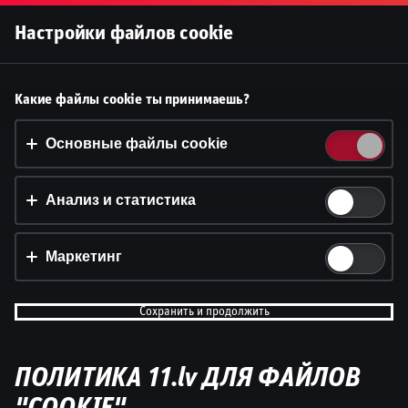
Войти
Настройки файлов cookie
Принять файлы cookie?
Какие файлы cookie ты принимаешь?
На этом веб-сайте используются 3 различных типа
файлов cookie: основные, отслеживающие и
Основные файлы cookie
маркетинговые.
Анализ и статистика
Принять всё
Настройки и информация
Маркетинг
Сохранить и продолжить
ПОЛИТИКА 11.lv ДЛЯ ФАЙЛОВ