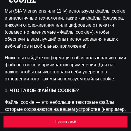
"COOKIE"
Мы (SIA Viensviens или 11.lv) используем файлы cookie
Эта игра недоступна как демо-версия.
и аналогичные технологии, такие как файлы браузера,
Пожалуйста, авторизуйся, чтобы играть в
пиксели отслеживания и/или цифровые отпечатки
эту игру на реальные деньги.
(совместно именуемые «Файлы cookie»), чтобы
обеспечить вам лучший опыт использования наших
Войти
веб-сайтов и мобильных приложений.
Ниже вы найдёте информацию об использовании нами
файлов cookie и причинах их применения. Для нас
важно, чтобы вы чувствовали себя уверенно в
отношении того, как мы используем файлы cookie.
1. ЧТО ТАКОЕ ФАЙЛЫ COOKIE?
Файлы cookie — это небольшие текстовые файлы,
которые сохраняются на вашем устройстве (например,
на компьютере, мобильном телефоне или планшете)
Принять всё
при посещении наших веб-сайтов. Размещение
файлов cookie позволяет нам распознавать вас и