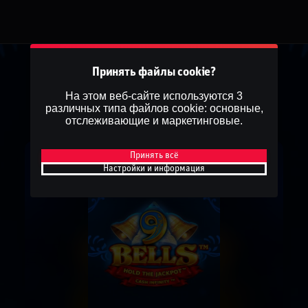
Принять файлы cookie?
На этом веб-сайте используются 3
различных типа файлов cookie: основные,
отслеживающие и маркетинговые.
Принять всё
Настройки и информация