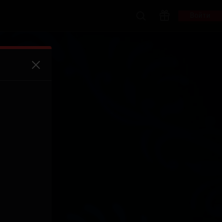
Войти