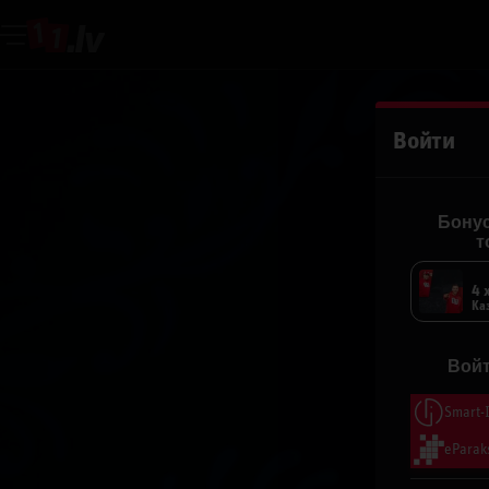
Войти
Бонус
т
bonus-
4 
Ка
Войт
Smart-
eParak