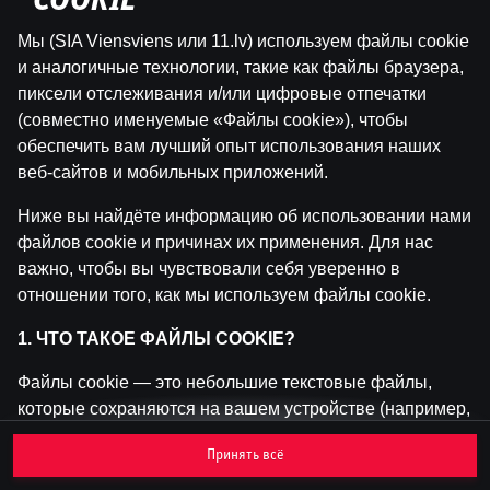
"COOKIE"
Мы (SIA Viensviens или 11.lv) используем файлы cookie
Эта игра недоступна как демо-версия.
и аналогичные технологии, такие как файлы браузера,
Пожалуйста, авторизуйся, чтобы играть в
пиксели отслеживания и/или цифровые отпечатки
эту игру на реальные деньги.
(совместно именуемые «Файлы cookie»), чтобы
обеспечить вам лучший опыт использования наших
Войти
веб-сайтов и мобильных приложений.
Ниже вы найдёте информацию об использовании нами
файлов cookie и причинах их применения. Для нас
важно, чтобы вы чувствовали себя уверенно в
отношении того, как мы используем файлы cookie.
1. ЧТО ТАКОЕ ФАЙЛЫ COOKIE?
Файлы cookie — это небольшие текстовые файлы,
которые сохраняются на вашем устройстве (например,
на компьютере, мобильном телефоне или планшете)
Принять всё
при посещении наших веб-сайтов. Размещение
файлов cookie позволяет нам распознавать вас и