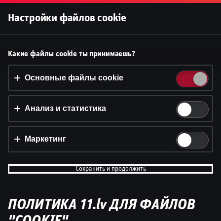
Войти
Настройки файлов cookie
Принять файлы cookie?
Какие файлы cookie ты принимаешь?
На этом веб-сайте используются 3 различных типа
файлов cookie: основные, отслеживающие и
Основные файлы cookie
маркетинговые.
Анализ и статистика
Принять всё
Настройки и информация
Маркетинг
Сохранить и продолжить
ПОЛИТИКА 11.lv ДЛЯ ФАЙЛОВ