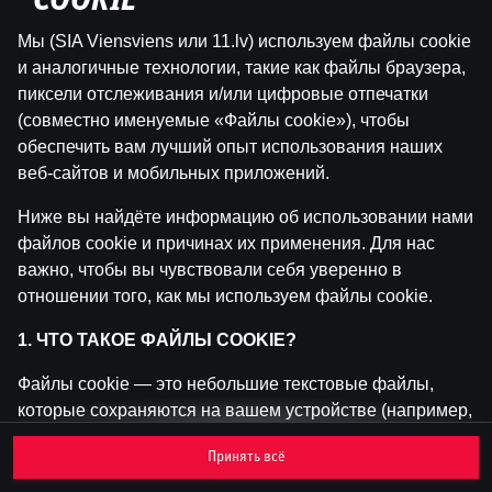
"COOKIE"
Мы (SIA Viensviens или 11.lv) используем файлы cookie
Эта игра недоступна как демо-версия.
и аналогичные технологии, такие как файлы браузера,
Пожалуйста, авторизуйся, чтобы играть в
пиксели отслеживания и/или цифровые отпечатки
эту игру на реальные деньги.
(совместно именуемые «Файлы cookie»), чтобы
обеспечить вам лучший опыт использования наших
Войти
веб-сайтов и мобильных приложений.
Ниже вы найдёте информацию об использовании нами
файлов cookie и причинах их применения. Для нас
важно, чтобы вы чувствовали себя уверенно в
отношении того, как мы используем файлы cookie.
1. ЧТО ТАКОЕ ФАЙЛЫ COOKIE?
Файлы cookie — это небольшие текстовые файлы,
которые сохраняются на вашем устройстве (например,
на компьютере, мобильном телефоне или планшете)
Принять всё
при посещении наших веб-сайтов. Размещение
файлов cookie позволяет нам распознавать вас и