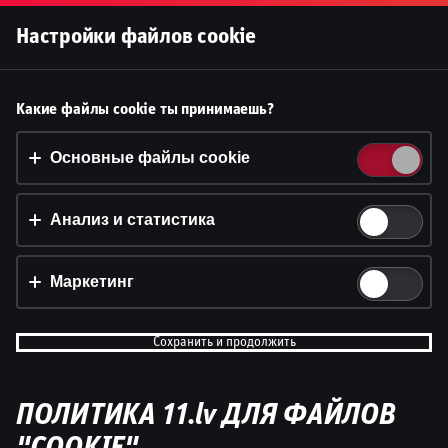
Войти
Настройки файлов cookie
Принять файлы cookie?
Какие файлы cookie ты принимаешь?
На этом веб-сайте используются 3 различных типа
файлов cookie: основные, отслеживающие и
Основные файлы cookie
маркетинговые.
Анализ и статистика
Принять всё
Настройки и информация
Маркетинг
Сохранить и продолжить
ПОЛИТИКА 11.lv ДЛЯ ФАЙЛОВ