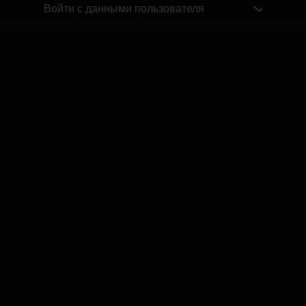
Войти с данными пользователя
Эта игра недоступна как демо-версия.
Пожалуйста, авторизуйся, чтобы играть в
эту игру на реальные деньги.
Войти