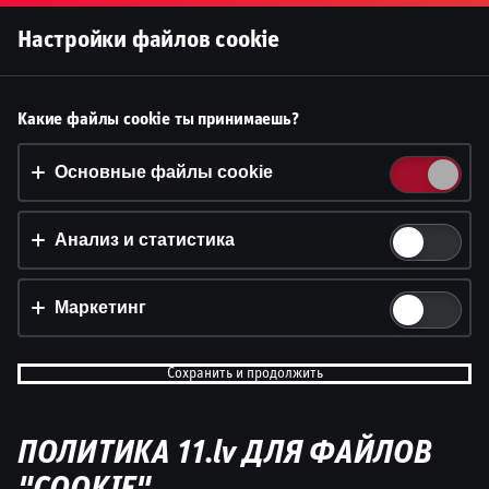
Войти
Настройки файлов cookie
Принять файлы cookie?
Какие файлы cookie ты принимаешь?
На этом веб-сайте используются 3 различных типа
файлов cookie: основные, отслеживающие и
Основные файлы cookie
маркетинговые.
Анализ и статистика
Принять всё
Настройки и информация
Маркетинг
Сохранить и продолжить
ПОЛИТИКА 11.lv ДЛЯ ФАЙЛОВ