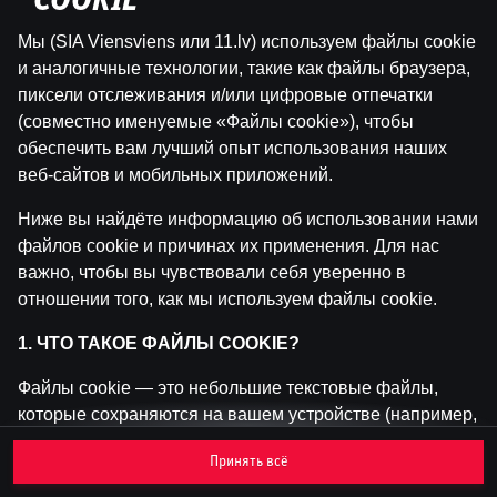
"COOKIE"
Мы (SIA Viensviens или 11.lv) используем файлы cookie
Эта игра недоступна как демо-версия.
и аналогичные технологии, такие как файлы браузера,
Пожалуйста, авторизуйся, чтобы играть в
пиксели отслеживания и/или цифровые отпечатки
эту игру на реальные деньги.
(совместно именуемые «Файлы cookie»), чтобы
обеспечить вам лучший опыт использования наших
Войти
веб-сайтов и мобильных приложений.
Ниже вы найдёте информацию об использовании нами
файлов cookie и причинах их применения. Для нас
важно, чтобы вы чувствовали себя уверенно в
отношении того, как мы используем файлы cookie.
1. ЧТО ТАКОЕ ФАЙЛЫ COOKIE?
Файлы cookie — это небольшие текстовые файлы,
которые сохраняются на вашем устройстве (например,
на компьютере, мобильном телефоне или планшете)
Принять всё
при посещении наших веб-сайтов. Размещение
файлов cookie позволяет нам распознавать вас и