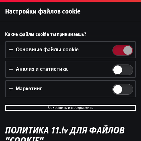
Войти
Настройки файлов cookie
Принять файлы cookie?
Какие файлы cookie ты принимаешь?
На этом веб-сайте используются 3 различных типа
файлов cookie: основные, отслеживающие и
Основные файлы cookie
маркетинговые.
Анализ и статистика
Принять всё
Настройки и информация
Маркетинг
Сохранить и продолжить
ПОЛИТИКА 11.lv ДЛЯ ФАЙЛОВ