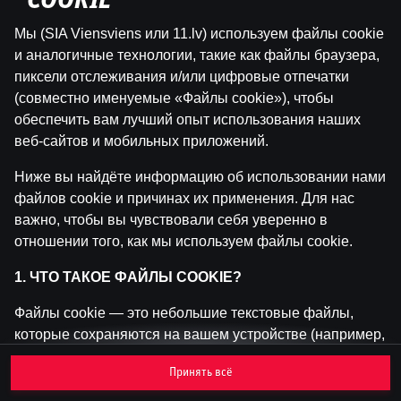
"COOKIE"
Мы (SIA Viensviens или 11.lv) используем файлы cookie
Эта игра недоступна как демо-версия.
и аналогичные технологии, такие как файлы браузера,
Пожалуйста, авторизуйся, чтобы играть в
пиксели отслеживания и/или цифровые отпечатки
эту игру на реальные деньги.
(совместно именуемые «Файлы cookie»), чтобы
обеспечить вам лучший опыт использования наших
Войти
веб-сайтов и мобильных приложений.
Ниже вы найдёте информацию об использовании нами
файлов cookie и причинах их применения. Для нас
важно, чтобы вы чувствовали себя уверенно в
отношении того, как мы используем файлы cookie.
1. ЧТО ТАКОЕ ФАЙЛЫ COOKIE?
Файлы cookie — это небольшие текстовые файлы,
которые сохраняются на вашем устройстве (например,
на компьютере, мобильном телефоне или планшете)
Принять всё
при посещении наших веб-сайтов. Размещение
файлов cookie позволяет нам распознавать вас и