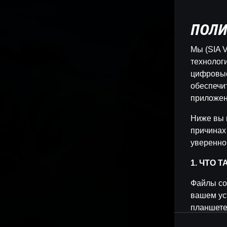
ПОЛИ
Мы (SIA V
технологи
цифровые
обеспечи
приложен
Ниже вы 
причинах
уверенно
1. ЧТО 
Файлы co
вашем ус
планшете
позволяет