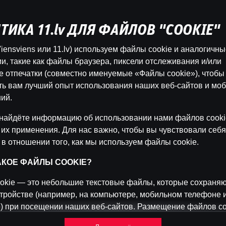
ТИКА 11.lv ДЛЯ ФАЙЛОВ "COOKIE"
Эта игра недоступна как демо-версия.
iensviens или 11.lv) используем файлы cookie и аналогичн
Пожалуйста, авторизуйся, чтобы играть в
и, такие как файлы браузера, пиксели отслеживания и/или
эту игру на реальные деньги.
 отпечатки (совместно именуемые «Файлы cookie»), чтобы
ть вам лучший опыт использования наших веб-сайтов и мо
Войти
ий.
найдёте информацию об использовании нами файлов cooki
 их применения. Для нас важно, чтобы вы чувствовали себя
 в отношении того, как мы используем файлы cookie.
ТАКОЕ ФАЙЛЫ COOKIE?
okie — это небольшие текстовые файлы, которые сохраняю
тройстве (например, на компьютере, мобильном телефоне 
) при посещении наших веб-сайтов. Размещение файлов co
 нам распознавать вас и отслеживать, как вы используете 