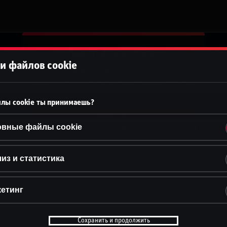
Принять файлы cookie?
и файлов cookie
На этом веб-сайте используются 3
различных типа файлов cookie: основные,
отслеживающие и маркетинговые.
лы cookie ты принимаешь?
Принять всё
Настройки и информация
овные файлы cookie
из и статистика
етинг
Сохранить и продолжить