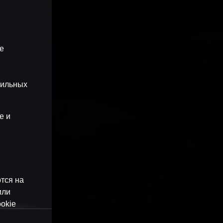
ые
бильных
e и
тся на
или
okie
наши веб-