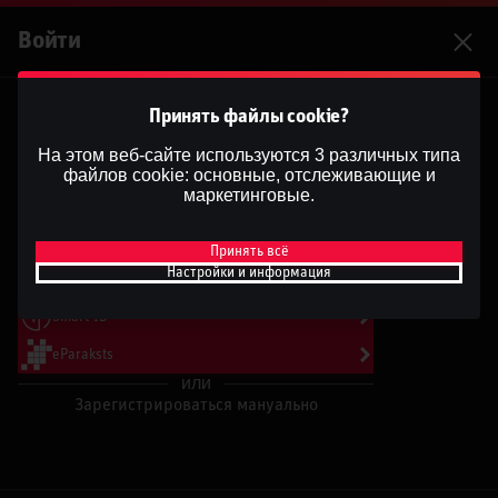
Войти
Войти
Принять файлы cookie?
Непредвиденная ошибка
Бонусное предложение доступно
только новым клиентам.
На этом веб-сайте используются 3 различных типа
файлов cookie: основные, отслеживающие и
Эта игра находится в режиме технического
bonus-program
4 x 50 фриспинов
маркетинговые.
обслуживания. Пожалуйста, повторите попытку
Казино
позже.
Принять всё
Войти или зарегистрироваться
Настройки и информация
Smart-ID
eParaksts
или
Зарегистрироваться мануально