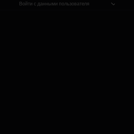
Войти с данными пользователя
Эта игра недоступна как демо-версия.
Пожалуйста, авторизуйся, чтобы играть в
эту игру на реальные деньги.
Войти