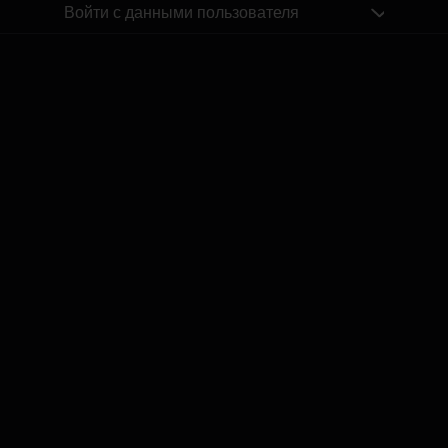
Войти с данными пользователя
Эта игра недоступна как демо-версия.
Пожалуйста, авторизуйся, чтобы играть в
эту игру на реальные деньги.
Войти