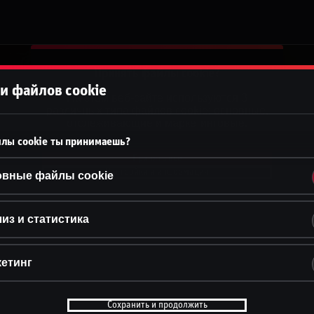
Принять файлы cookie?
и файлов cookie
На этом веб-сайте используются 3
различных типа файлов cookie: основные,
отслеживающие и маркетинговые.
лы cookie ты принимаешь?
Принять всё
Настройки и информация
овные файлы cookie
из и статистика
етинг
Сохранить и продолжить