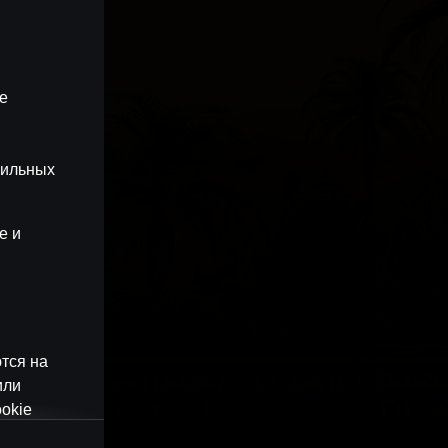
ые
бильных
e и
тся на
или
okie
наши веб-