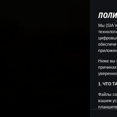
ПОЛИ
Мы (SIA V
технологи
цифровые
обеспечи
приложен
Ниже вы 
причинах
уверенно
1. ЧТО 
Файлы co
вашем ус
планшете
позволяет