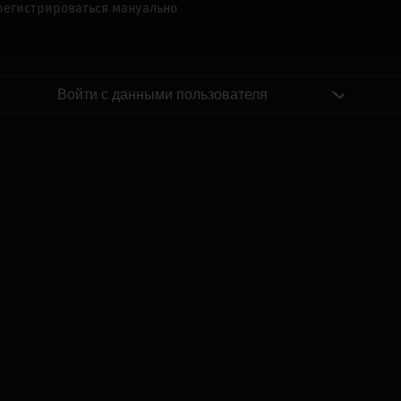
регистрироваться мануально
Эта игра недоступна как демо-версия.
Войти с данными пользователя
Пожалуйста, авторизуйся, чтобы играть в
эту игру на реальные деньги.
Войти