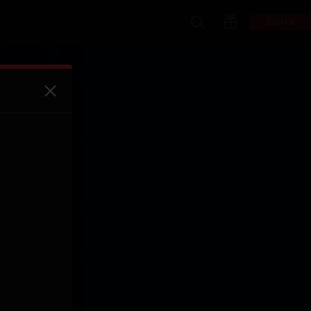
Войти