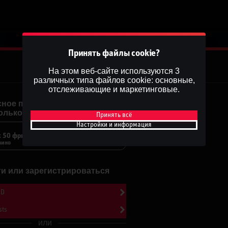
Принять файлы cookie?
На этом веб-сайте используются 3
различных типа файлов cookie: основные,
отслеживающие и маркетинговые.
ное предложение доступно
олько новым клиентам.
Принять всё
Настройки и информация
program
x 50 фриспинов
зино
и или зарегистрироваться
ID
sts
или