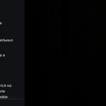
ые
бильных
e и
тся на
или
okie
наши веб-