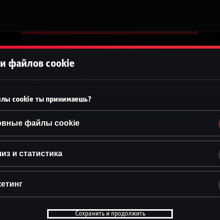
Принять файлы cookie?
и файлов cookie
На этом веб-сайте используются 3
различных типа файлов cookie: основные,
отслеживающие и маркетинговые.
лы cookie ты принимаешь?
Принять всё
Настройки и информация
овные файлы cookie
из и статистика
етинг
Сохранить и продолжить