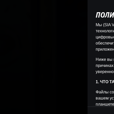
ПОЛИ
Мы (SIA V
технологи
цифровые
обеспечи
приложен
Ниже вы 
причинах
уверенно
1. ЧТО 
Файлы co
вашем ус
планшете
позволяет