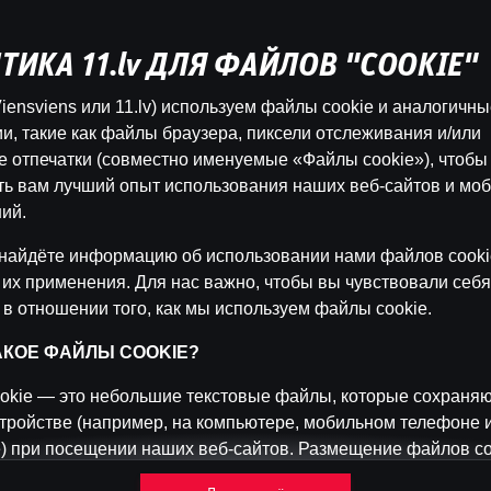
ТИКА 11.lv ДЛЯ ФАЙЛОВ "COOKIE"
Эта игра недоступна как демо-версия.
iensviens или 11.lv) используем файлы cookie и аналогичн
Пожалуйста, авторизуйся, чтобы играть в
и, такие как файлы браузера, пиксели отслеживания и/или
эту игру на реальные деньги.
 отпечатки (совместно именуемые «Файлы cookie»), чтобы
ть вам лучший опыт использования наших веб-сайтов и мо
Войти
ий.
найдёте информацию об использовании нами файлов cooki
 их применения. Для нас важно, чтобы вы чувствовали себя
 в отношении того, как мы используем файлы cookie.
ТАКОЕ ФАЙЛЫ COOKIE?
okie — это небольшие текстовые файлы, которые сохраняю
тройстве (например, на компьютере, мобильном телефоне 
) при посещении наших веб-сайтов. Размещение файлов co
 нам распознавать вас и отслеживать, как вы используете 