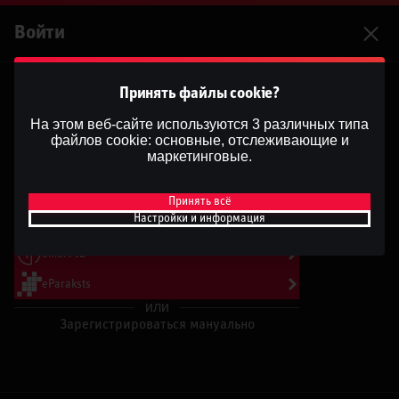
Войти
Войти
Принять файлы cookie?
Бонусное предложение доступно
только новым клиентам.
На этом веб-сайте используются 3 различных типа
файлов cookie: основные, отслеживающие и
bonus-program
4 x 50 фриспинов
маркетинговые.
Казино
Принять всё
Войти или зарегистрироваться
Настройки и информация
Smart-ID
eParaksts
или
Зарегистрироваться мануально