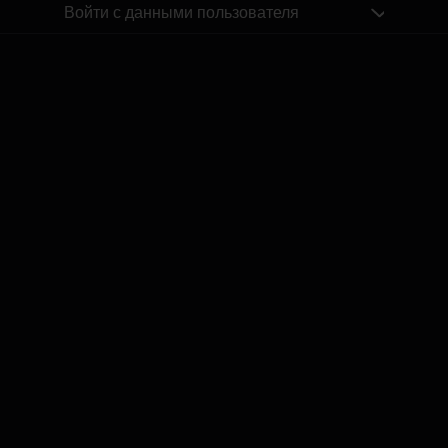
Войти с данными пользователя
Эта игра недоступна как демо-версия.
Пожалуйста, авторизуйся, чтобы играть в
эту игру на реальные деньги.
Войти