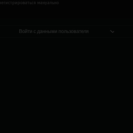
регистрироваться мануально
Эта игра недоступна как демо-версия.
Войти с данными пользователя
Пожалуйста, авторизуйся, чтобы играть в
эту игру на реальные деньги.
Войти