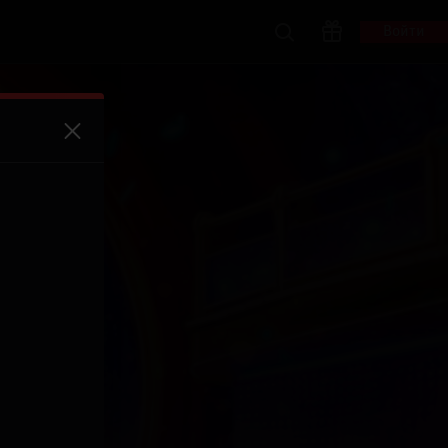
Войти