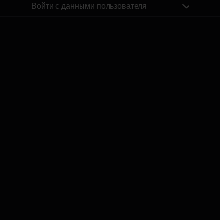
Войти с данными пользователя
Эта игра недоступна как демо-версия.
Пожалуйста, авторизуйся, чтобы играть в
эту игру на реальные деньги.
Войти