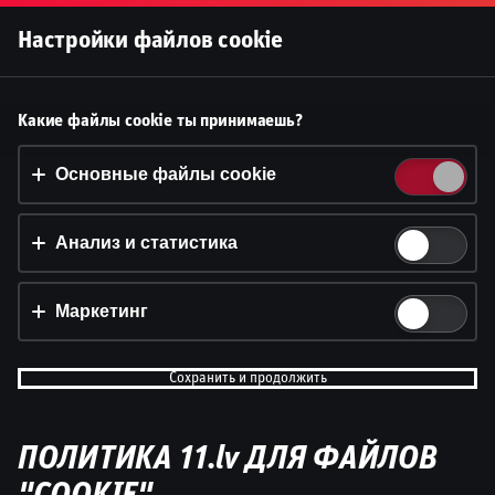
Войти
Настройки файлов cookie
Принять файлы cookie?
Какие файлы cookie ты принимаешь?
На этом веб-сайте используются 3 различных типа
файлов cookie: основные, отслеживающие и
Основные файлы cookie
маркетинговые.
Анализ и статистика
Принять всё
Настройки и информация
Маркетинг
Сохранить и продолжить
ПОЛИТИКА 11.lv ДЛЯ ФАЙЛОВ