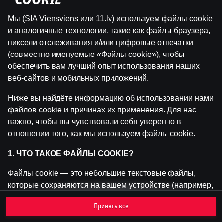
"COOKIE"
Мы (SIA Viensviens или 11.lv) используем файлы cookie
Эта игра недоступна как демо-версия.
и аналогичные технологии, такие как файлы браузера,
Пожалуйста, авторизуйся, чтобы играть в
пиксели отслеживания и/или цифровые отпечатки
эту игру на реальные деньги.
(совместно именуемые «Файлы cookie»), чтобы
обеспечить вам лучший опыт использования наших
Войти
веб-сайтов и мобильных приложений.
Ниже вы найдёте информацию об использовании нами
файлов cookie и причинах их применения. Для нас
важно, чтобы вы чувствовали себя уверенно в
отношении того, как мы используем файлы cookie.
1. ЧТО ТАКОЕ ФАЙЛЫ COOKIE?
Файлы cookie — это небольшие текстовые файлы,
которые сохраняются на вашем устройстве (например,
на компьютере, мобильном телефоне или планшете)
Принять всё
при посещении наших веб-сайтов. Размещение
файлов cookie позволяет нам распознавать вас и