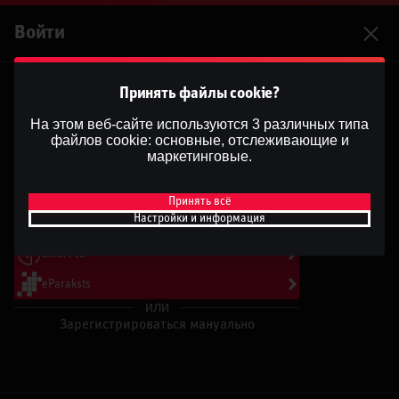
Войти
Войти
Принять файлы cookie?
Бонусное предложение доступно
только новым клиентам.
На этом веб-сайте используются 3 различных типа
файлов cookie: основные, отслеживающие и
bonus-program
4 x 50 фриспинов
маркетинговые.
Казино
Принять всё
Войти или зарегистрироваться
Настройки и информация
Smart-ID
eParaksts
или
Зарегистрироваться мануально