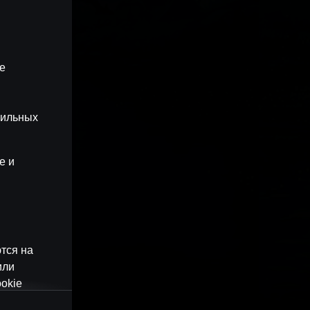
ые
бильных
e и
тся на
или
okie
наши веб-