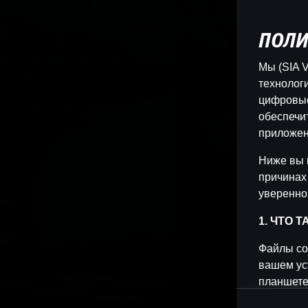
ПОЛИ
Мы (SIA V
технологи
цифровые
обеспечи
приложен
Ниже вы 
причинах
уверенно
1. ЧТО 
Файлы co
вашем ус
планшете
позволяет