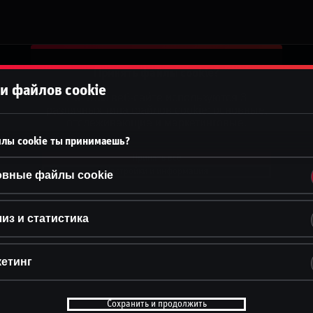
Принять файлы cookie?
и файлов cookie
На этом веб-сайте используются 3
различных типа файлов cookie: основные,
отслеживающие и маркетинговые.
лы cookie ты принимаешь?
Принять всё
Настройки и информация
овные файлы cookie
из и статистика
етинг
Сохранить и продолжить