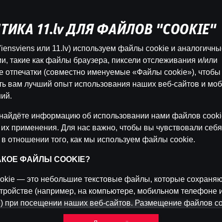
ТИКА 11.lv ДЛЯ ФАЙЛОВ "COOKIE"
Эта игра недоступна как демо-версия.
iensviens или 11.lv) используем файлы cookie и аналогичн
Пожалуйста, авторизуйся, чтобы играть в
и, такие как файлы браузера, пиксели отслеживания и/или
эту игру на реальные деньги.
 отпечатки (совместно именуемые «Файлы cookie»), чтобы
ть вам лучший опыт использования наших веб-сайтов и мо
Войти
ий.
найдёте информацию об использовании нами файлов cooki
 их применения. Для нас важно, чтобы вы чувствовали себя
 в отношении того, как мы используем файлы cookie.
ТАКОЕ ФАЙЛЫ COOKIE?
okie — это небольшие текстовые файлы, которые сохраняю
тройстве (например, на компьютере, мобильном телефоне 
) при посещении наших веб-сайтов. Размещение файлов co
 нам распознавать вас и отслеживать, как вы используете 