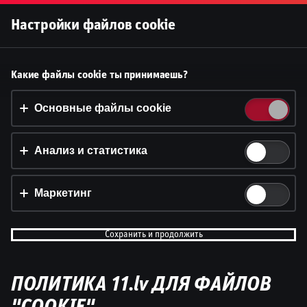
Войти
Настройки файлов cookie
Принять файлы cookie?
Какие файлы cookie ты принимаешь?
На этом веб-сайте используются 3 различных типа
файлов cookie: основные, отслеживающие и
Основные файлы cookie
маркетинговые.
Анализ и статистика
Принять всё
Настройки и информация
Маркетинг
Сохранить и продолжить
ПОЛИТИКА 11.lv ДЛЯ ФАЙЛОВ