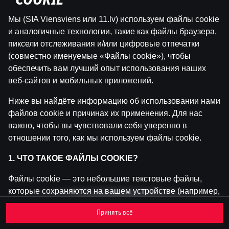
"COOKIE"
Мы (SIA Viensviens или 11.lv) используем файлы cookie
Эта игра недоступна как демо-версия.
и аналогичные технологии, такие как файлы браузера,
Пожалуйста, авторизуйся, чтобы играть в
пиксели отслеживания и/или цифровые отпечатки
эту игру на реальные деньги.
(совместно именуемые «Файлы cookie»), чтобы
обеспечить вам лучший опыт использования наших
Войти
веб-сайтов и мобильных приложений.
Ниже вы найдёте информацию об использовании нами
файлов cookie и причинах их применения. Для нас
важно, чтобы вы чувствовали себя уверенно в
отношении того, как мы используем файлы cookie.
1. ЧТО ТАКОЕ ФАЙЛЫ COOKIE?
Файлы cookie — это небольшие текстовые файлы,
которые сохраняются на вашем устройстве (например,
на компьютере, мобильном телефоне или планшете)
Принять всё
при посещении наших веб-сайтов. Размещение
файлов cookie позволяет нам распознавать вас и