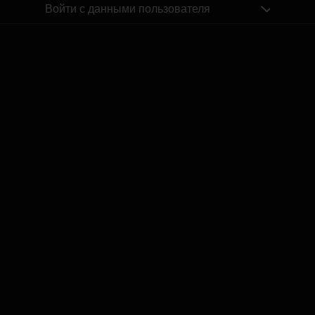
Войти с данными пользователя
Эта игра недоступна как демо-версия.
Пожалуйста, авторизуйся, чтобы играть в
эту игру на реальные деньги.
Войти