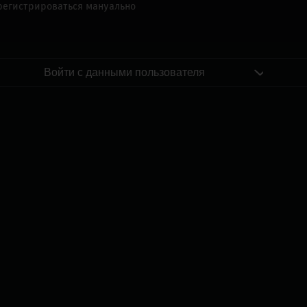
регистрироваться мануально
Эта игра недоступна как демо-версия.
Войти с данными пользователя
Пожалуйста, авторизуйся, чтобы играть в
эту игру на реальные деньги.
Войти