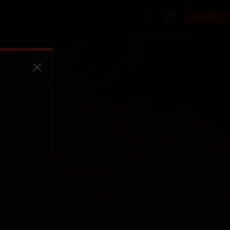
Войти