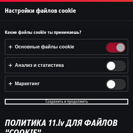
Войти
Настройки файлов cookie
Принять файлы cookie?
Какие файлы cookie ты принимаешь?
На этом веб-сайте используются 3 различных типа
файлов cookie: основные, отслеживающие и
Основные файлы cookie
маркетинговые.
Анализ и статистика
Принять всё
Настройки и информация
Маркетинг
Сохранить и продолжить
ПОЛИТИКА 11.lv ДЛЯ ФАЙЛОВ