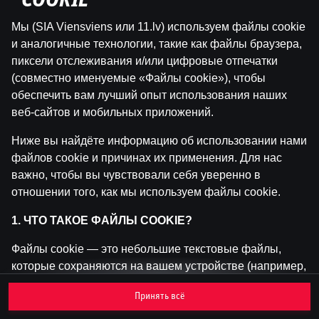
"COOKIE"
Мы (SIA Viensviens или 11.lv) используем файлы cookie
Эта игра недоступна как демо-версия.
и аналогичные технологии, такие как файлы браузера,
Пожалуйста, авторизуйся, чтобы играть в
пиксели отслеживания и/или цифровые отпечатки
эту игру на реальные деньги.
(совместно именуемые «Файлы cookie»), чтобы
обеспечить вам лучший опыт использования наших
Войти
веб-сайтов и мобильных приложений.
Ниже вы найдёте информацию об использовании нами
файлов cookie и причинах их применения. Для нас
важно, чтобы вы чувствовали себя уверенно в
отношении того, как мы используем файлы cookie.
1. ЧТО ТАКОЕ ФАЙЛЫ COOKIE?
Файлы cookie — это небольшие текстовые файлы,
которые сохраняются на вашем устройстве (например,
на компьютере, мобильном телефоне или планшете)
Принять всё
при посещении наших веб-сайтов. Размещение
файлов cookie позволяет нам распознавать вас и