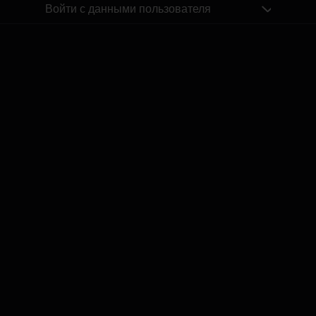
Войти с данными пользователя
Эта игра недоступна как демо-версия.
Пожалуйста, авторизуйся, чтобы играть в
эту игру на реальные деньги.
Войти