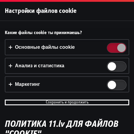
Войти
Настройки файлов cookie
Принять файлы cookie?
Какие файлы cookie ты принимаешь?
На этом веб-сайте используются 3 различных типа
файлов cookie: основные, отслеживающие и
Основные файлы cookie
маркетинговые.
Анализ и статистика
Принять всё
Настройки и информация
Маркетинг
Сохранить и продолжить
ПОЛИТИКА 11.lv ДЛЯ ФАЙЛОВ