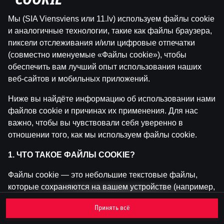
"COOKIE"
Мы (SIA Viensviens или 11.lv) используем файлы cookie
Эта игра недоступна как демо-версия.
и аналогичные технологии, такие как файлы браузера,
Пожалуйста, авторизуйся, чтобы играть в
пиксели отслеживания и/или цифровые отпечатки
эту игру на реальные деньги.
(совместно именуемые «Файлы cookie»), чтобы
обеспечить вам лучший опыт использования наших
Войти
веб-сайтов и мобильных приложений.
Ниже вы найдёте информацию об использовании нами
файлов cookie и причинах их применения. Для нас
важно, чтобы вы чувствовали себя уверенно в
отношении того, как мы используем файлы cookie.
1. ЧТО ТАКОЕ ФАЙЛЫ COOKIE?
Файлы cookie — это небольшие текстовые файлы,
которые сохраняются на вашем устройстве (например,
на компьютере, мобильном телефоне или планшете)
Принять всё
при посещении наших веб-сайтов. Размещение
файлов cookie позволяет нам распознавать вас и