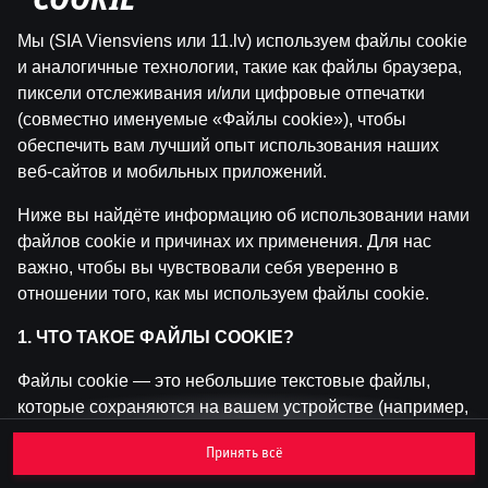
"COOKIE"
Мы (SIA Viensviens или 11.lv) используем файлы cookie
Эта игра недоступна как демо-версия.
и аналогичные технологии, такие как файлы браузера,
Пожалуйста, авторизуйся, чтобы играть в
пиксели отслеживания и/или цифровые отпечатки
эту игру на реальные деньги.
(совместно именуемые «Файлы cookie»), чтобы
обеспечить вам лучший опыт использования наших
Войти
веб-сайтов и мобильных приложений.
Ниже вы найдёте информацию об использовании нами
файлов cookie и причинах их применения. Для нас
важно, чтобы вы чувствовали себя уверенно в
отношении того, как мы используем файлы cookie.
1. ЧТО ТАКОЕ ФАЙЛЫ COOKIE?
Файлы cookie — это небольшие текстовые файлы,
которые сохраняются на вашем устройстве (например,
на компьютере, мобильном телефоне или планшете)
Принять всё
при посещении наших веб-сайтов. Размещение
файлов cookie позволяет нам распознавать вас и