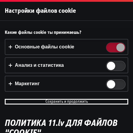
Войти
Настройки файлов cookie
Принять файлы cookie?
Какие файлы cookie ты принимаешь?
На этом веб-сайте используются 3 различных типа
файлов cookie: основные, отслеживающие и
Основные файлы cookie
маркетинговые.
Анализ и статистика
Принять всё
Настройки и информация
Маркетинг
Сохранить и продолжить
ПОЛИТИКА 11.lv ДЛЯ ФАЙЛОВ