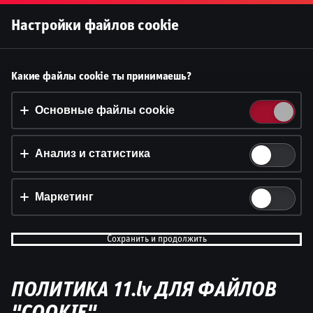
Войти
Настройки файлов cookie
Принять файлы cookie?
Какие файлы cookie ты принимаешь?
На этом веб-сайте используются 3 различных типа
файлов cookie: основные, отслеживающие и
Основные файлы cookie
маркетинговые.
Анализ и статистика
Принять всё
Настройки и информация
Маркетинг
Сохранить и продолжить
ПОЛИТИКА 11.lv ДЛЯ ФАЙЛОВ