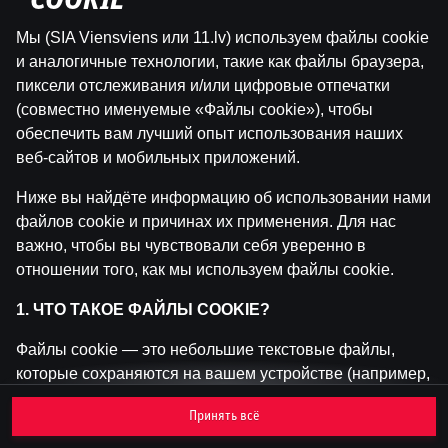
"COOKIE"
Мы (SIA Viensviens или 11.lv) используем файлы cookie
Эта игра недоступна как демо-версия.
и аналогичные технологии, такие как файлы браузера,
Пожалуйста, авторизуйся, чтобы играть в
пиксели отслеживания и/или цифровые отпечатки
эту игру на реальные деньги.
(совместно именуемые «Файлы cookie»), чтобы
обеспечить вам лучший опыт использования наших
Войти
веб-сайтов и мобильных приложений.
Ниже вы найдёте информацию об использовании нами
файлов cookie и причинах их применения. Для нас
важно, чтобы вы чувствовали себя уверенно в
отношении того, как мы используем файлы cookie.
1. ЧТО ТАКОЕ ФАЙЛЫ COOKIE?
Файлы cookie — это небольшие текстовые файлы,
которые сохраняются на вашем устройстве (например,
на компьютере, мобильном телефоне или планшете)
Принять всё
при посещении наших веб-сайтов. Размещение
файлов cookie позволяет нам распознавать вас и