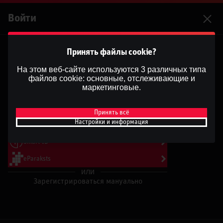
Войти
Войти
Принять файлы cookie?
Бонусное предложение доступно
только новым клиентам.
На этом веб-сайте используются 3 различных типа
файлов cookie: основные, отслеживающие и
bonus-program
4 x 50 фриспинов
маркетинговые.
Казино
Принять всё
Войти или зарегистрироваться
Настройки и информация
Smart-ID
eParaksts
или
Зарегистрироваться мануально