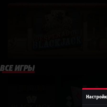
Desperado Blackjack
ВСЕ ИГРЫ
First Person Blackjack
Blackjack
Настройк