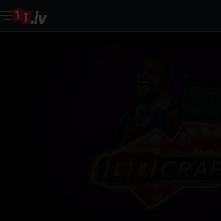
Настольные игры
Go Craps