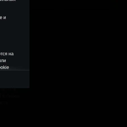
e и
тся на
или
okie
наши веб-
ниям.
егда под
ай в любое
cookie»)
свои
 вашем
ожет