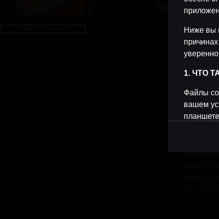
6 217 €
приложен
Показать больше
Ниже вы 
причинах
уверенно
1. ЧТО 
Файлы co
вашем ус
планшете
позволяет
Онла
сайты, ч
персонал
Различные
рукой в ​
Файлы co
время в 
или пост
возможно
закрывае
браузере 
продлеват