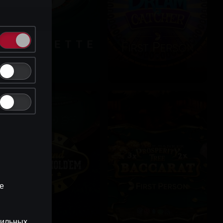
3 Hand Casino Holdem
First Person Prosperity Tree Bac
ые
бильных