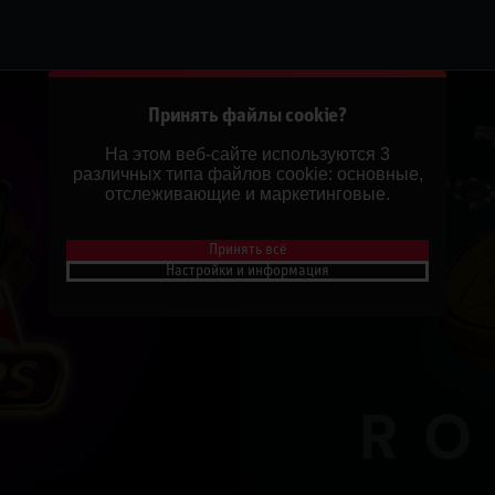
Roulette - Premium
Принять файлы cookie?
На этом веб-сайте используются 3
различных типа файлов cookie: основные,
отслеживающие и маркетинговые.
Принять всё
Настройки и информация