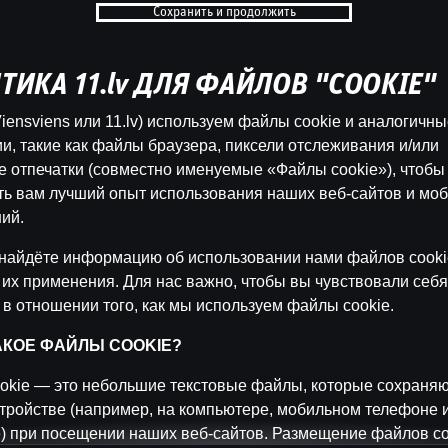
Сохранить и продолжить
Ģe
b
ТИКА 11.lv ДЛЯ ФАЙЛОВ "COOKIE"
Катего
iensviens или 11.lv) используем файлы cookie и аналогичн
ĢENERĀĻA 
и, такие как файлы браузера, пиксели отслеживания и/или
 отпечатки (совместно именуемые «Файлы cookie»), чтобы
ть вам лучший опыт использования наших веб-сайтов и мо
Назад
ий.
найдёте информацию об использовании нами файлов cooki
 их применения. Для нас важно, чтобы вы чувствовали себя
 в отношении того, как мы используем файлы cookie.
ТАКОЕ ФАЙЛЫ COOKIE?
okie — это небольшие текстовые файлы, которые сохраняю
тройстве (например, на компьютере, мобильном телефоне 
) при посещении наших веб-сайтов. Размещение файлов co