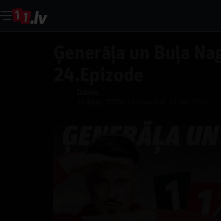
Ģenerāļa un Buļa Nag
24.Epizode
Dāvis
Dāvis
|
11 февр. 2025 г.
Обновлено
13 мая 2026 г.