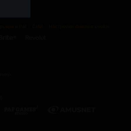
наши веб-
ниям.
рьера в Paf
СМИ
Настройки файлов cookie
cookie»)
 вашем
ожет
енно.
ак и
нние —
м услуги.
).
меняем