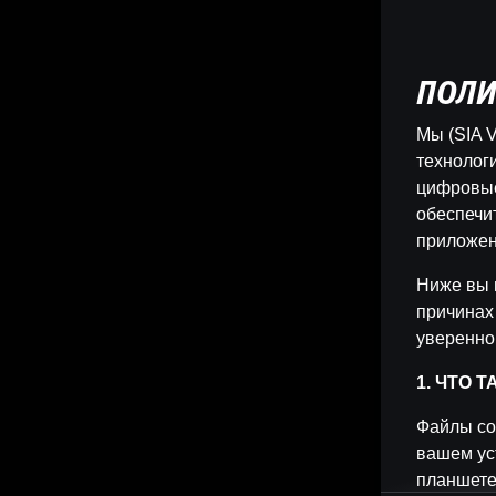
ПОЛИ
Мы (SIA V
технологи
цифровые
обеспечи
приложен
Ниже вы 
причинах
уверенно
1. ЧТО 
Файлы co
вашем ус
планшете