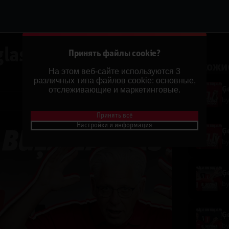
las | 7.Sezona
Принять файлы cookie?
Похожи
На этом веб-сайте используются 3
различных типа файлов cookie: основные,
отслеживающие и маркетинговые.
Ģe
b
Поделиться
Принять всё
Настройки и информация
Ģe
b
Ģe
b
Ģe
b