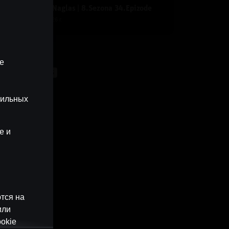
nerāļa un Buļa Naglas | 8.Sezona 34.Epizode
y
Dāvis
28 апр. 2026 г.
рии
ые
UN BUĻA NAGLAS
бильных
e и
тся на
или
okie