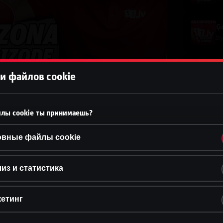
Ģe
b
Ģe
и файлов cookie
b
Ģe
лы cookie ты принимаешь?
b
овные файлы cookie
Ģe
b
из и статистика
Ģe
етинг
b