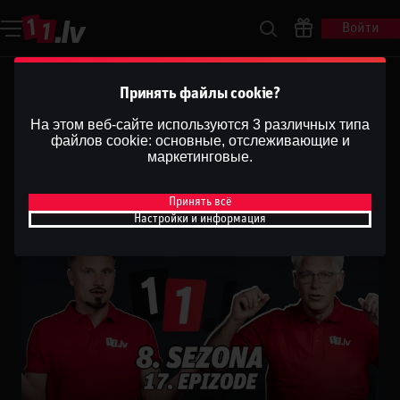
Войти
Ģenerāļa un Buļa Naglas |
Принять файлы cookie?
8.Sezona 17.Epizode
На этом веб-сайте используются 3 различных типа
файлов cookie: основные, отслеживающие и
Dāvis
маркетинговые.
5 янв. 2026 г.
Поделиться
Dāvis
Обновлено
13 мая 2026 г.
Принять всё
Настройки и информация