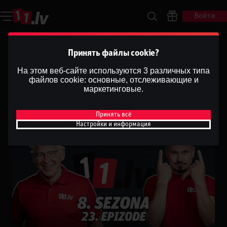
Войти
Ģenerāļa un Buļa Naglas |
Принять файлы cookie?
8.Sezona 23.Epizode
На этом веб-сайте используются 3 различных типа
файлов cookie: основные, отслеживающие и
Dāvis
маркетинговые.
27 янв. 2026 г.
Поделиться
Dāvis
Обновлено
13 мая 2026 г.
Принять всё
Настройки и информация