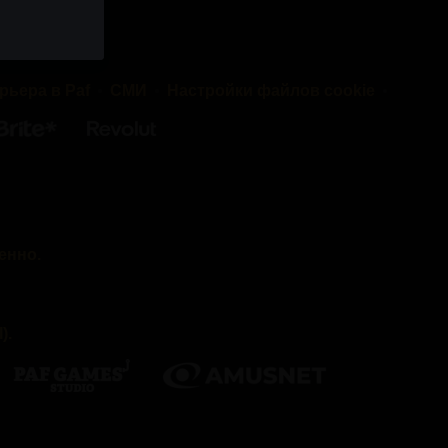
наши веб-
ниям.
рьера в Paf
СМИ
Настройки файлов cookie
cookie»)
 вашем
ожет
енно.
ак и
нние —
м услуги.
).
меняем