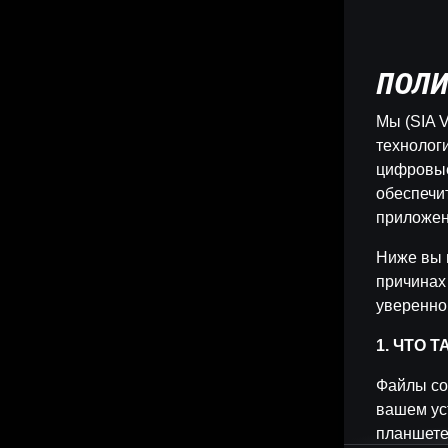
ПОЛИ
Мы (SIA V
технологи
цифровые
обеспечи
приложен
Ниже вы 
причинах
уверенно
1. ЧТО 
Файлы co
вашем ус
планшете