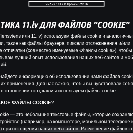
Сохранить и продолжить
Ģe
b
ТИКА 11.lv ДЛЯ ФАЙЛОВ "COOKIE"
Катего
iensviens или 11.lv) используем файлы cookie и аналогичн
ĢENERĀĻA 
и, такие как файлы браузера, пиксели отслеживания и/или
 отпечатки (совместно именуемые «Файлы cookie»), чтобы
ть вам лучший опыт использования наших веб-сайтов и мо
Назад
ий.
найдёте информацию об использовании нами файлов cooki
 их применения. Для нас важно, чтобы вы чувствовали себя
 в отношении того, как мы используем файлы cookie.
ТАКОЕ ФАЙЛЫ COOKIE?
okie — это небольшие текстовые файлы, которые сохраняю
тройстве (например, на компьютере, мобильном телефоне 
) при посещении наших веб-сайтов. Размещение файлов co