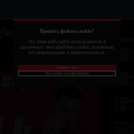
las | 8.Sezona
Принять файлы cookie?
Похожи
На этом веб-сайте используются 3
различных типа файлов cookie: основные,
отслеживающие и маркетинговые.
Ģe
b
Поделиться
Принять всё
Настройки и информация
Ģe
b
Ģe
b
Ģe
b