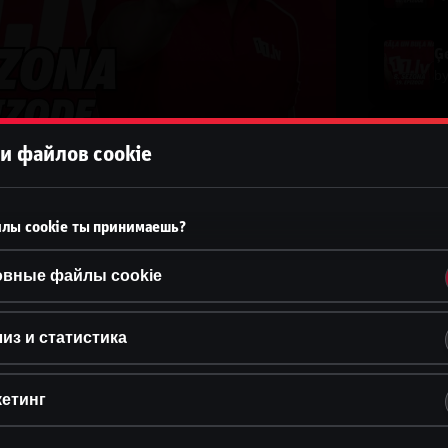
Ģe
b
Ģe
и файлов cookie
b
Ģe
лы cookie ты принимаешь?
b
овные файлы cookie
Ģe
b
из и статистика
Ģe
етинг
b