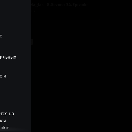
nerāļa un Buļa Naglas | 8.Sezona 34.Epizode
y
Dāvis
28 апр. 2026 г.
рии
ые
UN BUĻA NAGLAS
бильных
e и
тся на
или
okie