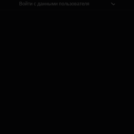
Войти с данными пользователя
Похожие посты
Ideālā 1. Formula ar Aldi Putniņu | Beļģijas Grand Prix 
by
Dāvis
23 июл. 2026 г.
Ideālā 1. Formula ar Aldi Putniņu | Austrijas Grand Prix
by
Dāvis
14 июл. 2026 г.