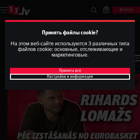
Войти
Intervija | Rihards Lomažs pēc
Принять файлы cookie?
Eurobasketa
На этом веб-сайте используются 3 различных типа
файлов cookie: основные, отслеживающие и
Dāvis
маркетинговые.
7 окт. 2025 г.
Поделитьс
Dāvis
Обновлено
13 мая 2026 г.
Принять всё
Настройки и информация