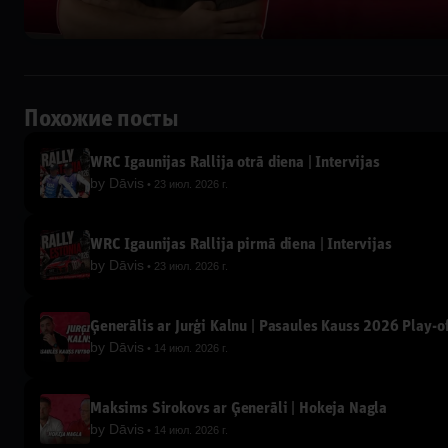
Похожие посты
WRC Igaunijas Rallija otrā diena | Intervijas
by
Dāvis
23 июл. 2026 г.
WRC Igaunijas Rallija pirmā diena | Intervijas
by
Dāvis
23 июл. 2026 г.
Ģenerālis ar Jurģi Kalnu | Pasaules Kauss 2026 Play-of
by
Dāvis
14 июл. 2026 г.
Maksims Širokovs ar Ģenerāli | Hokeja Nagla
by
Dāvis
14 июл. 2026 г.