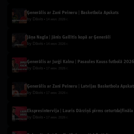
Ģenerālis ar Žani Peineru | Basketbola Apskats
by
Dāvis
14 июл. 2026 г.
Jāņa Nagla | Jānis Gailītis kopā ar Ģenerāli
by
Dāvis
14 июл. 2026 г.
Ģenerālis ar Jurģi Kalnu | Pasaules Kauss futbolā 202
by
Dāvis
17 июн. 2026 г.
Ģenerālis ar Žani Peineru | Latvijas Basketbola Apskat
by
Dāvis
17 июн. 2026 г.
Ekspresintervija | Lauris Dārziņš pirms ceturtdaļfināla
by
Dāvis
17 июн. 2026 г.