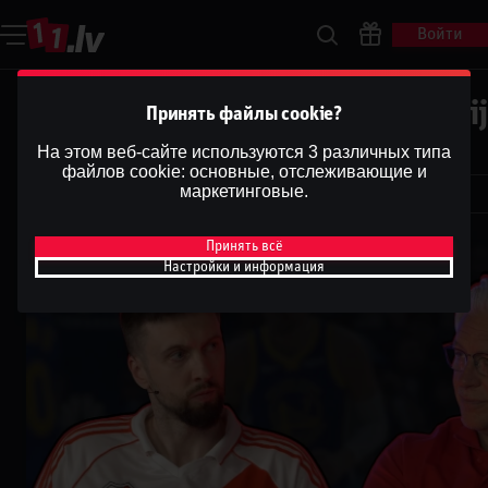
Войти
Ģenerālis ar Žani Peineru | Latvi
Принять файлы cookie?
Basketbola Apskats
На этом веб-сайте используются 3 различных типа
файлов cookie: основные, отслеживающие и
Dāvis
маркетинговые.
Dāvis
17 июн. 2026 г.
Принять всё
Настройки и информация