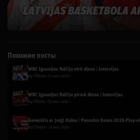
Похожие посты
WRC Igaunijas Rallija otrā diena | Intervijas
by
Dāvis
23 июл. 2026 г.
WRC Igaunijas Rallija pirmā diena | Intervijas
by
Dāvis
23 июл. 2026 г.
Ģenerālis ar Jurģi Kalnu | Pasaules Kauss 2026 Play-of
by
Dāvis
14 июл. 2026 г.