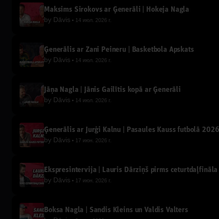
Maksims Širokovs ar Ģenerāli | Hokeja Nagla
by
Dāvis
14 июл. 2026 г.
Ģenerālis ar Žani Peineru | Basketbola Apskats
by
Dāvis
14 июл. 2026 г.
Jāņa Nagla | Jānis Gailītis kopā ar Ģenerāli
by
Dāvis
14 июл. 2026 г.
Ģenerālis ar Jurģi Kalnu | Pasaules Kauss futbolā 202
by
Dāvis
17 июн. 2026 г.
Ekspresintervija | Lauris Dārziņš pirms ceturtdaļfināla
by
Dāvis
17 июн. 2026 г.
Boksa Nagla | Sandis Kleins un Valdis Valters