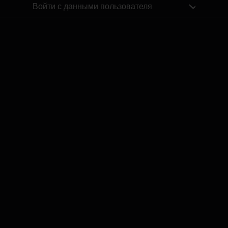
Войти с данными пользователя
Похожие посты
IZRĀVIENS #83 | Mūsu Pēdējā Epizode✌🏽
by
Dāvis
7 окт. 2025 г.
IZRĀVIENS #82 | Latvijas "Niecīgās" Izredzes uz Med
by
Dāvis
27 авг. 2025 г.