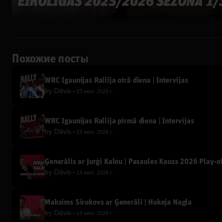
Похожие посты
WRC Igaunijas Rallija otrā diena | Intervijas
by
Dāvis
23 июл. 2026 г.
WRC Igaunijas Rallija pirmā diena | Intervijas
by
Dāvis
23 июл. 2026 г.
Ģenerālis ar Jurģi Kalnu | Pasaules Kauss 2026 Play-of
by
Dāvis
14 июл. 2026 г.
Maksims Širokovs ar Ģenerāli | Hokeja Nagla
by
Dāvis
14 июл. 2026 г.