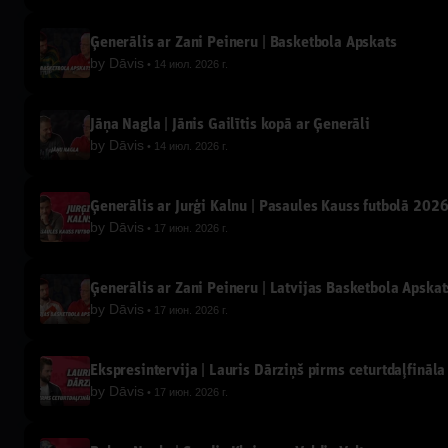
Ģenerālis ar Žani Peineru | Basketbola Apskats
by
Dāvis
14 июл. 2026 г.
Jāņa Nagla | Jānis Gailītis kopā ar Ģenerāli
by
Dāvis
14 июл. 2026 г.
Ģenerālis ar Jurģi Kalnu | Pasaules Kauss futbolā 202
by
Dāvis
17 июн. 2026 г.
Ģenerālis ar Žani Peineru | Latvijas Basketbola Apskat
by
Dāvis
17 июн. 2026 г.
Ekspresintervija | Lauris Dārziņš pirms ceturtdaļfināla
by
Dāvis
17 июн. 2026 г.