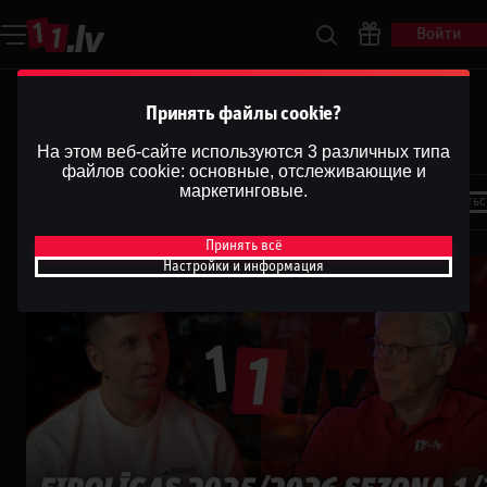
Войти
Raimonds Zeps ar Ģenerāli |
Принять файлы cookie?
Eirolīgas 2025/26 sezona 1/3
На этом веб-сайте используются 3 различных типа
файлов cookie: основные, отслеживающие и
Dāvis
маркетинговые.
5 янв. 2026 г.
Поделитьс
Dāvis
Обновлено
13 мая 2026 г.
Принять всё
Настройки и информация