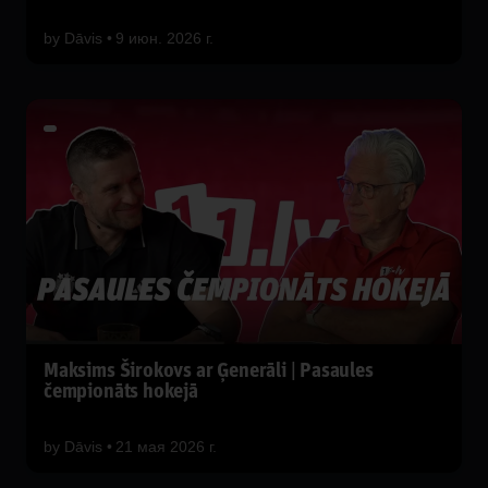
by
Dāvis
9 июн. 2026 г.
Maksims Širokovs ar Ģenerāli | Pasaules
čempionāts hokejā
by
Dāvis
21 мая 2026 г.