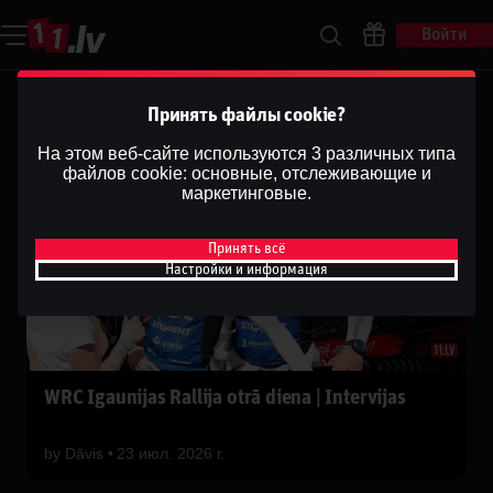
Войти
Принять файлы cookie?
На этом веб-сайте используются 3 различных типа
файлов cookie: основные, отслеживающие и
маркетинговые.
Принять всё
Настройки и информация
WRC Igaunijas Rallija otrā diena | Intervijas
by
Dāvis
23 июл. 2026 г.